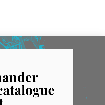
ander
catalogue
t