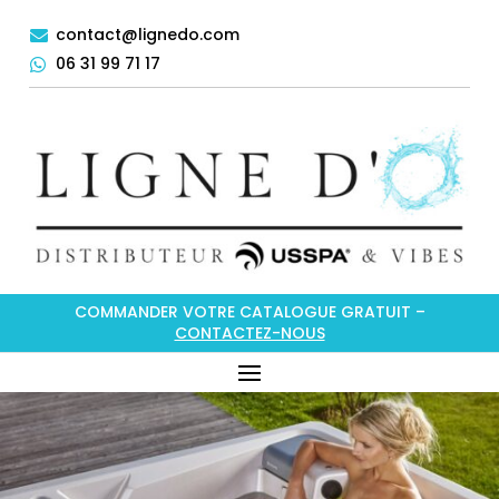
contact@lignedo.com

06 31 99 71 17

COMMANDER VOTRE CATALOGUE GRATUIT –
CONTACTEZ-NOUS