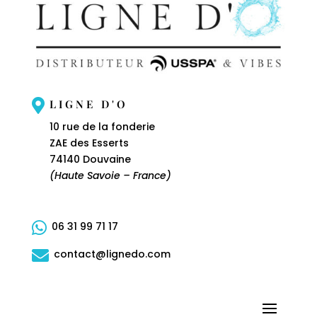

LIGNE D'O
10 rue de la fonderie
ZAE des Esserts
74140 Douvaine
(Haute Savoie – France)

06 31 99 71 17

contact@lignedo.com