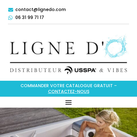
contact@lignedo.com

06 31 99 71 17

COMMANDER VOTRE CATALOGUE GRATUIT –
CONTACTEZ-NOUS