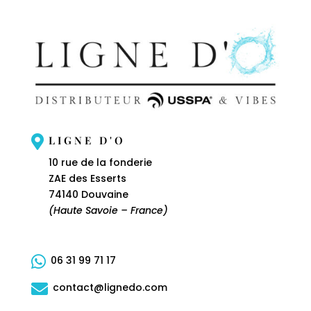

LIGNE D'O
10 rue de la fonderie
ZAE des Esserts
74140 Douvaine
(Haute Savoie – France)

06 31 99 71 17

contact@lignedo.com