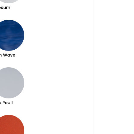
psum
n Wave
e Pearl