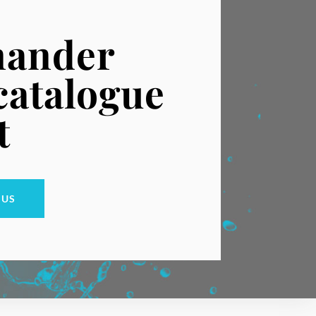
ander
catalogue
t
OUS