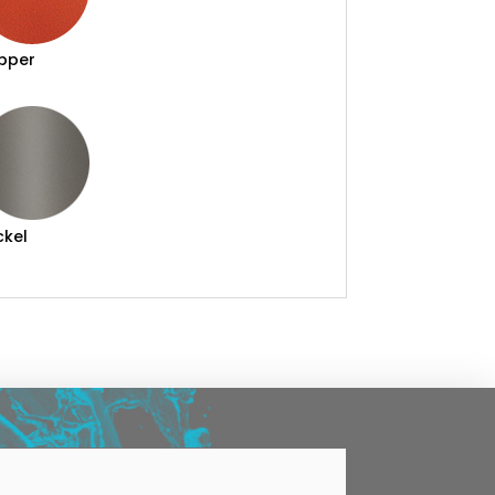
pper
ckel