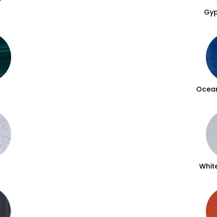
Gy
d
Ocea
Whit